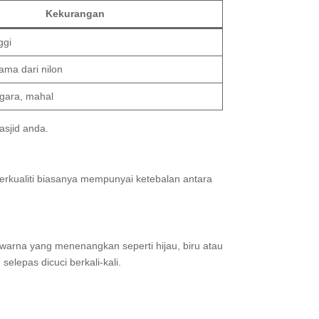
Kekurangan
ggi
ama dari nilon
ggara, mahal
asjid anda.
rkualiti biasanya mempunyai ketebalan antara
warna yang menenangkan seperti hijau, biru atau
lepas dicuci berkali-kali.