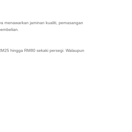
ya menawarkan jaminan kualiti, pemasangan
pembelian.
i RM25 hingga RM80 sekaki persegi. Walaupun