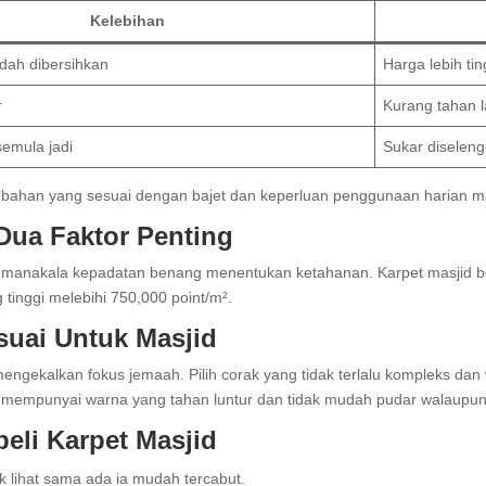
Kelebihan
dah dibersihkan
Harga lebih tin
r
Kurang tahan l
semula jadi
Sukar diselen
ih bahan yang sesuai dengan bajet dan keperluan penggunaan harian m
Dua Faktor Penting
 manakala kepadatan benang menentukan ketahanan. Karpet masjid be
nggi melebihi 750,000 point/m².
uai Untuk Masjid
gekalkan fokus jemaah. Pilih corak yang tidak terlalu kompleks dan 
 mempunyai warna yang tahan luntur dan tidak mudah pudar walaupun se
eli Karpet Masjid
uk lihat sama ada ia mudah tercabut.