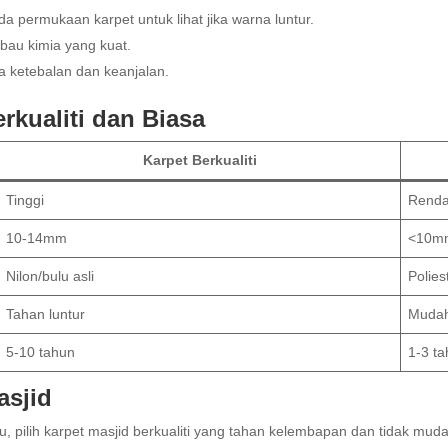
a permukaan karpet untuk lihat jika warna luntur.
 bau kimia yang kuat.
a ketebalan dan keanjalan.
rkualiti dan Biasa
Karpet Berkualiti
Tinggi
Rend
10-14mm
<10m
Nilon/bulu asli
Polie
Tahan luntur
Mudah
5-10 tahun
1-3 t
asjid
u, pilih karpet masjid berkualiti yang tahan kelembapan dan tidak mu