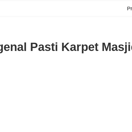
P
nal Pasti Karpet Masjid
nk