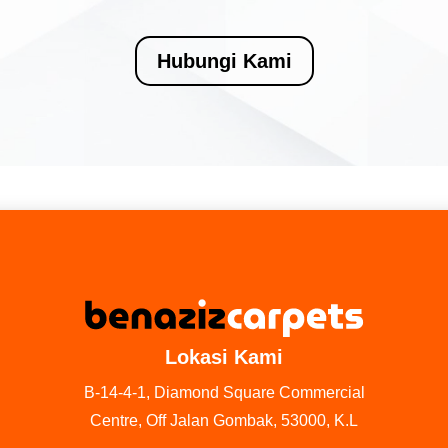
Hubungi Kami
Lokasi Kami
B-14-4-1, Diamond Square Commercial
Centre, Off Jalan Gombak, 53000, K.L