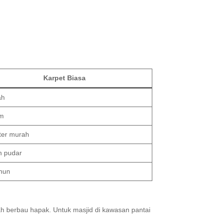
Karpet Biasa
ah
m
ster murah
 pudar
ahun
dah berbau hapak. Untuk masjid di kawasan pantai