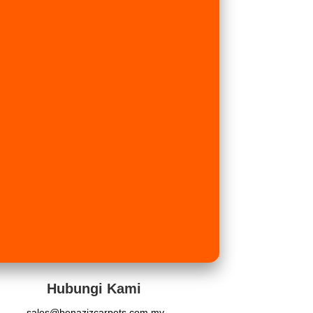
Hubungi Kami
sales@benazizcarpets.com.my