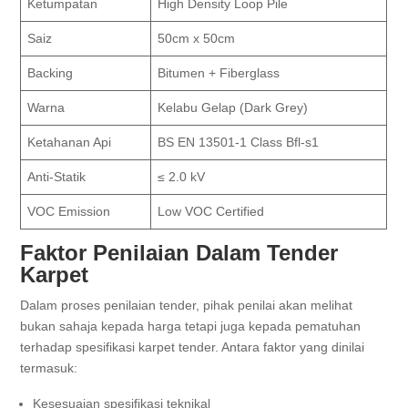
Ketumpatan
High Density Loop Pile
Saiz
50cm x 50cm
Backing
Bitumen + Fiberglass
Warna
Kelabu Gelap (Dark Grey)
Ketahanan Api
BS EN 13501-1 Class Bfl-s1
Anti-Statik
≤ 2.0 kV
VOC Emission
Low VOC Certified
Faktor Penilaian Dalam Tender
Karpet
Dalam proses penilaian tender, pihak penilai akan melihat
bukan sahaja kepada harga tetapi juga kepada pematuhan
terhadap spesifikasi karpet tender. Antara faktor yang dinilai
termasuk:
Kesesuaian spesifikasi teknikal