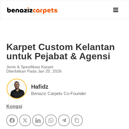

Karpet Custom Kelantan
untuk Pejabat & Agensi
Jenis & Spesifikasi Karpet
Diterbitkan Pada Jan 20, 2026
Hafidz
Benaziz Carpets Co-Founder
Kongsi
Facebook
Twitter
LinkedIn
WhatsApp
Telegram
Copy Link