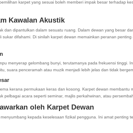
 pemilihan karpet yang sesuai boleh memberi impak besar terhadap ke
am Kawalan Akustik
k dan dipantulkan dalam sesuatu ruang. Dalam dewan yang besar dan
sukar difahami. Di sinilah karpet dewan memainkan peranan pentin
an
mampu menyerap gelombang bunyi, terutamanya pada frekuensi tinggi. 
 itu, suara penceramah atau muzik menjadi lebih jelas dan tidak berge
esar
gema kerana permukaan keras dan kosong. Karpet dewan membantu m
k pelbagai acara seperti seminar, majlis perkahwinan, atau persemba
itawarkan oleh Karpet Dewan
uga menyumbang kepada keselesaan fizikal pengguna. Ini amat penting