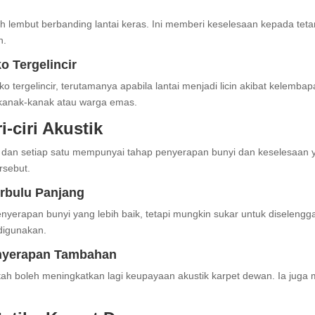
lembut berbanding lantai keras. Ini memberi keselesaan kepada tetam
n.
 Tergelincir
ergelincir, terutamanya apabila lantai menjadi licin akibat kelembap
 kanak-kanak atau warga emas.
-ciri Akustik
, dan setiap satu mempunyai tahap penyerapan bunyi dan keselesaan y
rsebut.
erbulu Panjang
yerapan bunyi yang lebih baik, tetapi mungkin sukar untuk diselengg
digunakan.
enyerapan Tambahan
ah boleh meningkatkan lagi keupayaan akustik karpet dewan. Ia juga