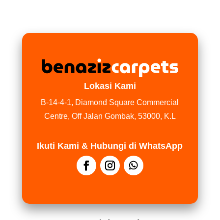
Lokasi Kami
B-14-4-1, Diamond Square Commercial
Centre, Off Jalan Gombak, 53000, K.L
Ikuti Kami & Hubungi di WhatsApp