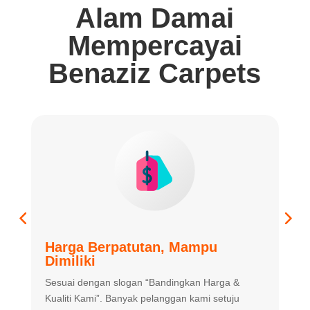
Alam Damai
Mempercayai
Benaziz Carpets
Harga Berpatutan, Mampu
K
Dimiliki
K
Sesuai dengan slogan “Bandingkan
Harga &
m
Kualiti Kami”. Banyak
pelanggan kami setuju
m