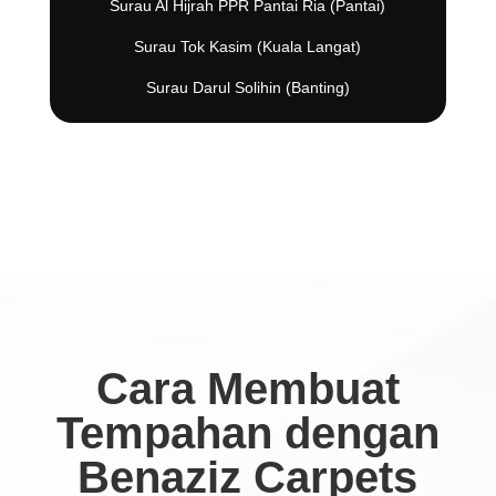
Surau Al Hijrah PPR Pantai Ria (Pantai)
Surau Tok Kasim (Kuala Langat)
Surau Darul Solihin (Banting)
Cara Membuat
Tempahan dengan
Benaziz Carpets