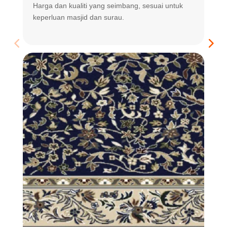
Harga dan kualiti yang seimbang, sesuai untuk
R
keperluan masjid dan surau.
m
t