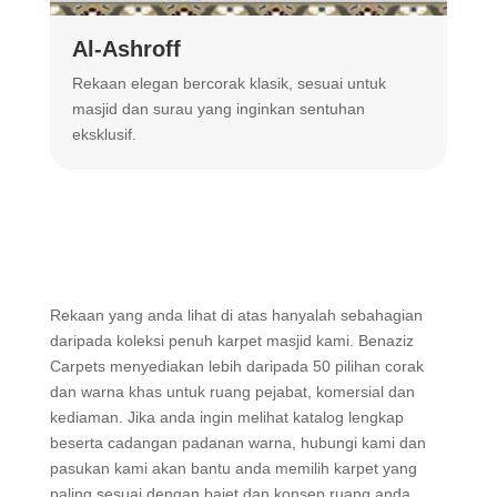
Al-Ashroff
A
Rekaan elegan bercorak klasik, sesuai untuk
R
masjid dan surau yang inginkan sentuhan
m
eksklusif.
Rekaan yang anda lihat di atas hanyalah sebahagian
daripada koleksi penuh karpet masjid kami. Benaziz
Carpets menyediakan lebih daripada 50 pilihan corak
dan warna khas untuk ruang pejabat, komersial dan
kediaman. Jika anda ingin melihat katalog lengkap
beserta cadangan padanan warna, hubungi kami dan
pasukan kami akan bantu anda memilih karpet yang
paling sesuai dengan bajet dan konsep ruang anda.