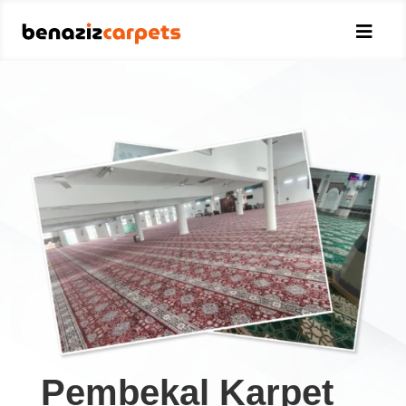

Pembekal Karpet