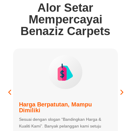
Alor Setar
Mempercayai
Benaziz Carpets
Harga Berpatutan, Mampu
K
Dimiliki
K
Sesuai dengan slogan “Bandingkan
Harga &
m
Kualiti Kami”. Banyak
pelanggan kami setuju
m