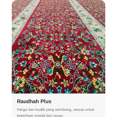
Raudhah Plus
Harga dan kualiti yang seimbang, sesuai untuk
R
keperluan masjid dan surau.
m