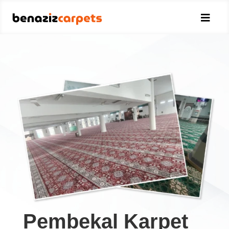

Pembekal Karpet