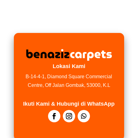
Lokasi Kami
B-14-4-1, Diamond Square Commercial
Centre, Off Jalan Gombak, 53000, K.L
Ikuti Kami & Hubungi di WhatsApp