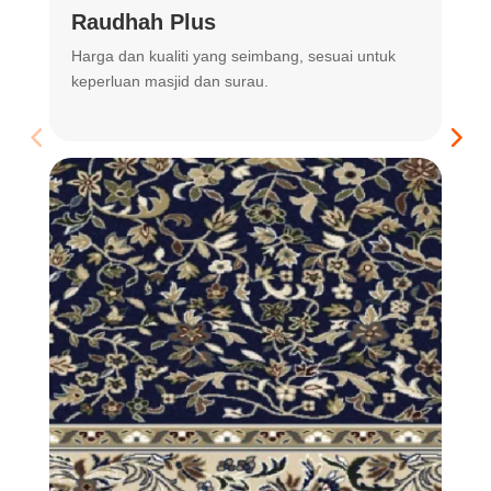
Raudhah Plus
Harga dan kualiti yang seimbang, sesuai untuk
R
keperluan masjid dan surau.
m
t