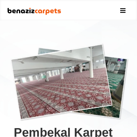

Pembekal Karpet