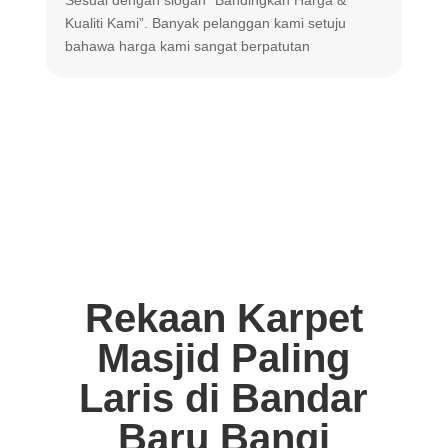
m
Kualiti Kami”. Banyak
pelanggan kami setuju
m
bahawa harga
kami sangat berpatutan
Rekaan Karpet
Masjid Paling
Laris di Bandar
Baru Bangi