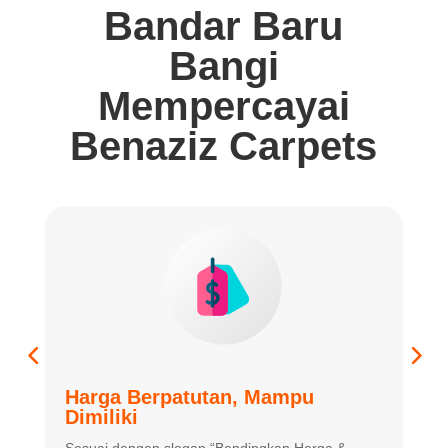
Bandar Baru
Bangi
Mempercayai
Benaziz Carpets
Harga Berpatutan, Mampu
K
Dimiliki
K
Sesuai dengan slogan “Bandingkan
Harga &