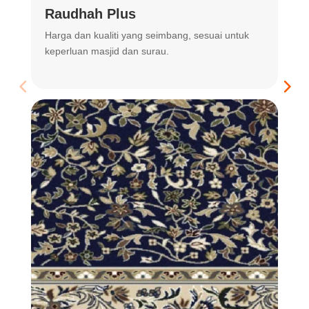
Raudhah Plus
Harga dan kualiti yang seimbang, sesuai untuk
R
keperluan masjid dan surau.
m
t