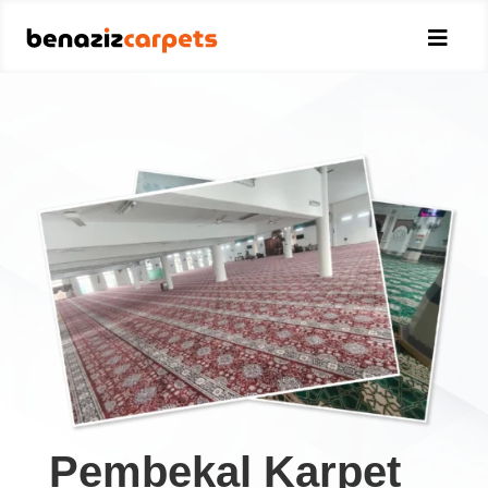

Pembekal Karpet