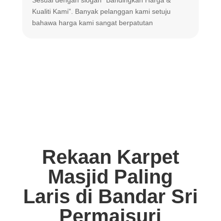
m
Kualiti Kami”. Banyak
pelanggan kami setuju
m
bahawa harga
kami sangat berpatutan
Rekaan Karpet
Masjid Paling
Laris di Bandar Sri
Permaisuri