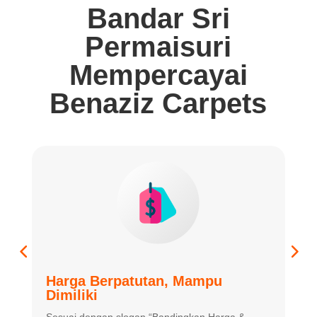
Bandar Sri
Permaisuri
Mempercayai
Benaziz Carpets
Harga Berpatutan, Mampu
K
Dimiliki
K
Sesuai dengan slogan “Bandingkan
Harga &