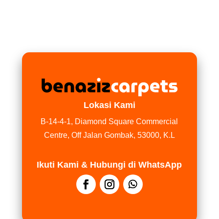
Lokasi Kami
B-14-4-1, Diamond Square Commercial
Centre, Off Jalan Gombak, 53000, K.L
Ikuti Kami & Hubungi di WhatsApp