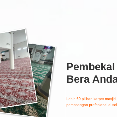
Pembekal 
Bera And
Lebih 60 pilihan karpet masjid 
pemasangan profesional di sek