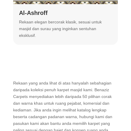
Al-Ashroff
A
Rekaan elegan bercorak klasik, sesuai untuk
R
masjid dan surau yang inginkan sentuhan
m
eksklusif.
Rekaan yang anda lihat di atas hanyalah sebahagian
daripada koleksi penuh karpet masjid kami. Benaziz
Carpets menyediakan lebih daripada 50 pilihan corak
dan warna khas untuk ruang pejabat, komersial dan
kediaman. Jika anda ingin melihat katalog lengkap
beserta cadangan padanan warna, hubungi kami dan
pasukan kami akan bantu anda memilih karpet yang
paling sesuai dengan bajet dan konsep ruang anda.