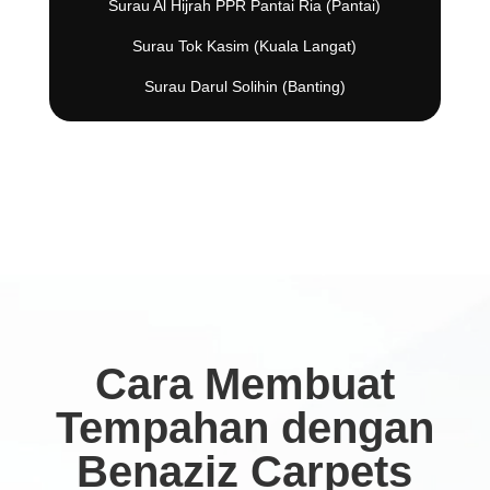
Surau Al Hijrah PPR Pantai Ria (Pantai)
Surau Tok Kasim (Kuala Langat)
Surau Darul Solihin (Banting)
Cara Membuat
Tempahan dengan
Benaziz Carpets