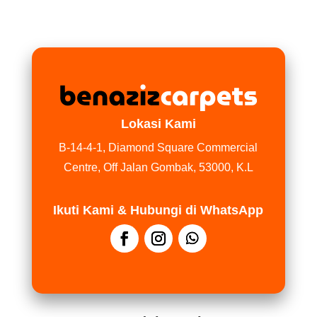
Lokasi Kami
B-14-4-1, Diamond Square Commercial
Centre, Off Jalan Gombak, 53000, K.L
Ikuti Kami & Hubungi di WhatsApp