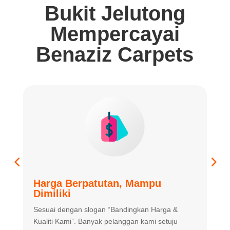
Bukit Jelutong
Mempercayai
Benaziz Carpets
Harga Berpatutan, Mampu
K
Dimiliki
K
Sesuai dengan slogan “Bandingkan
Harga &
m
Kualiti Kami”. Banyak
pelanggan kami setuju
m