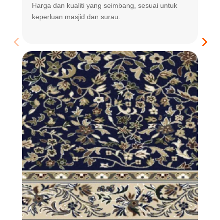
Harga dan kualiti yang seimbang, sesuai untuk
R
keperluan masjid dan surau.
m
t