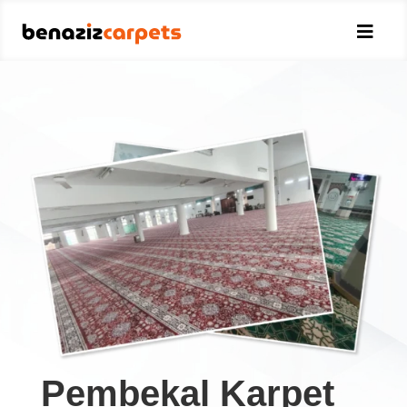

Pembekal Karpet