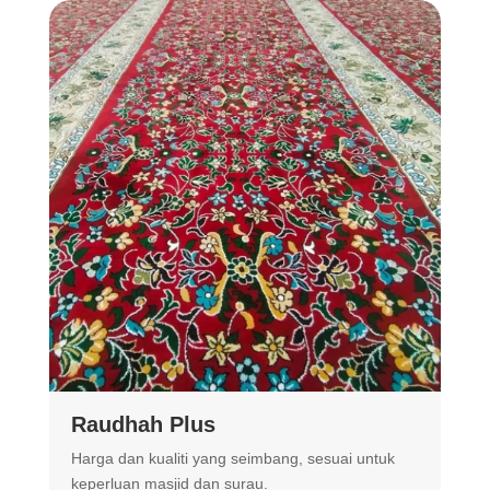
Raudhah Plus
Harga dan kualiti yang seimbang, sesuai untuk
R
keperluan masjid dan surau.
m