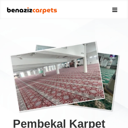

Pembekal Karpet