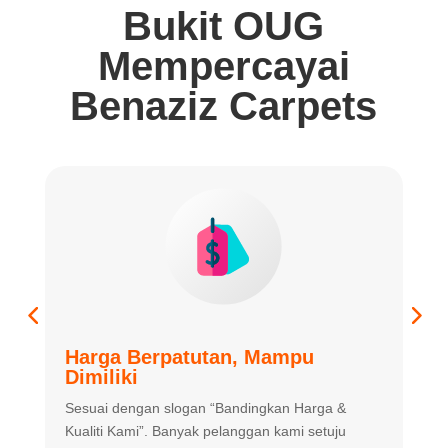
Bukit OUG
Mempercayai
Benaziz Carpets
Harga Berpatutan, Mampu
K
Dimiliki
K
Sesuai dengan slogan “Bandingkan
Harga &
m
Kualiti Kami”. Banyak
pelanggan kami setuju
m