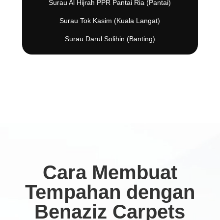
Surau Al Hijrah PPR Pantai Ria (Pantai)
Surau Tok Kasim (Kuala Langat)
Surau Darul Solihin (Banting)
Cara Membuat
Tempahan dengan
Benaziz Carpets