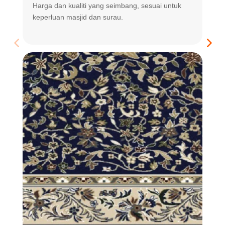
Harga dan kualiti yang seimbang, sesuai untuk
R
keperluan masjid dan surau.
m
t