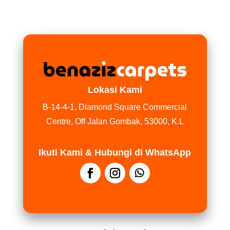
Lokasi Kami
B-14-4-1, Diamond Square Commercial
Centre, Off Jalan Gombak, 53000, K.L
Ikuti Kami & Hubungi di WhatsApp