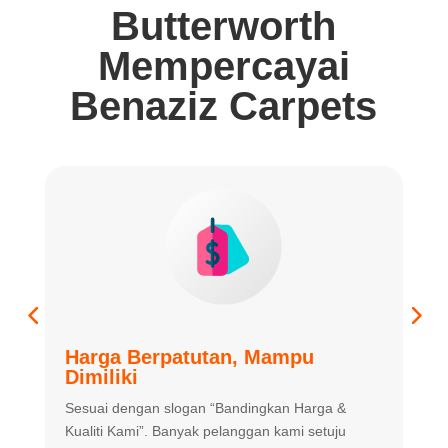
Butterworth
Mempercayai
Benaziz Carpets
Harga Berpatutan, Mampu
K
Dimiliki
K
Sesuai dengan slogan “Bandingkan
Harga &
m
Kualiti Kami”. Banyak
pelanggan kami setuju
m