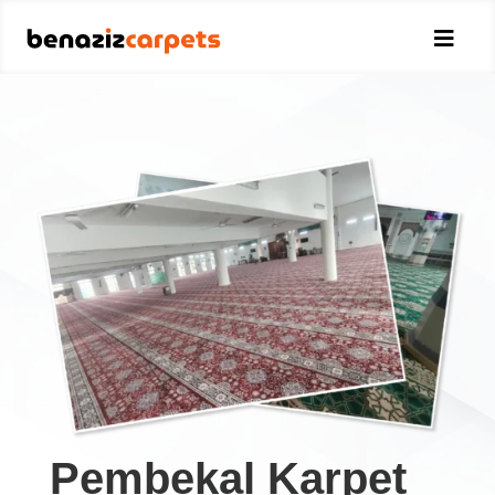

Pembekal Karpet