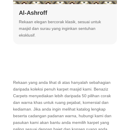
Al-Ashroff
A
Rekaan elegan bercorak klasik, sesuai untuk
R
masjid dan surau yang inginkan sentuhan
m
eksklusif.
Rekaan yang anda lihat di atas hanyalah sebahagian
daripada koleksi penuh karpet masjid kami. Benaziz
Carpets menyediakan lebih daripada 50 pilihan corak
dan warna khas untuk ruang pejabat, komersial dan
kediaman. Jika anda ingin melihat katalog lengkap
beserta cadangan padanan warna, hubungi kami dan
pasukan kami akan bantu anda memilih karpet yang
paling sesuai dengan bajet dan konsep ruang anda.