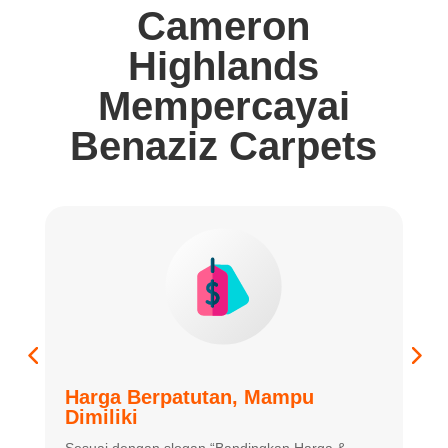
Cameron
Highlands
Mempercayai
Benaziz Carpets
Harga Berpatutan, Mampu
K
Dimiliki
K
Sesuai dengan slogan “Bandingkan
Harga &