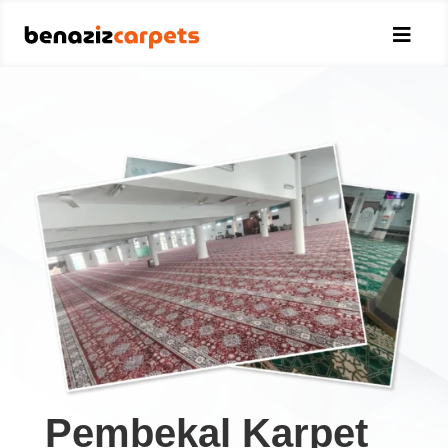

Pembekal Karpet