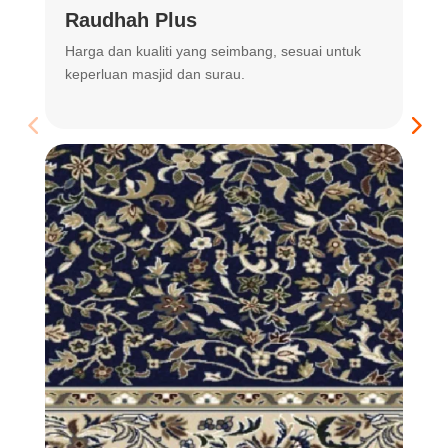
Raudhah Plus
Harga dan kualiti yang seimbang, sesuai untuk
R
keperluan masjid dan surau.
m
t