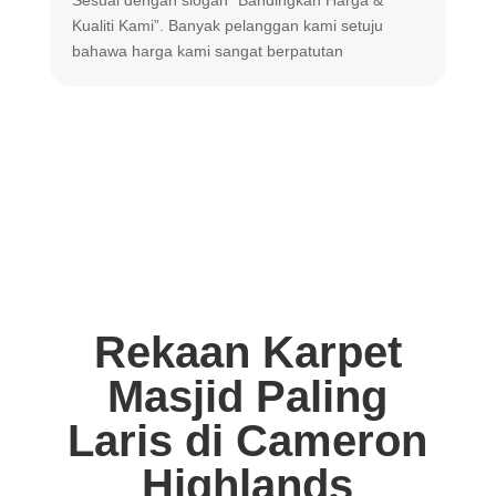
m
Kualiti Kami”. Banyak
pelanggan kami setuju
m
bahawa harga
kami sangat berpatutan
Rekaan Karpet
Masjid Paling
Laris di Cameron
Highlands