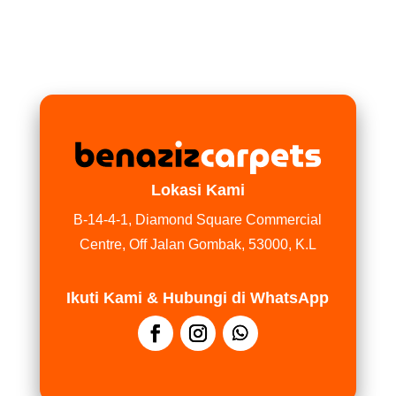
Lokasi Kami
B-14-4-1, Diamond Square Commercial
Centre, Off Jalan Gombak, 53000, K.L
Ikuti Kami & Hubungi di WhatsApp