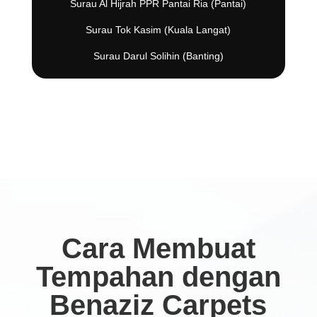
Surau Al Hijrah PPR Pantai Ria (Pantai)
Surau Tok Kasim (Kuala Langat)
Surau Darul Solihin (Banting)
Cara Membuat
Tempahan dengan
Benaziz Carpets