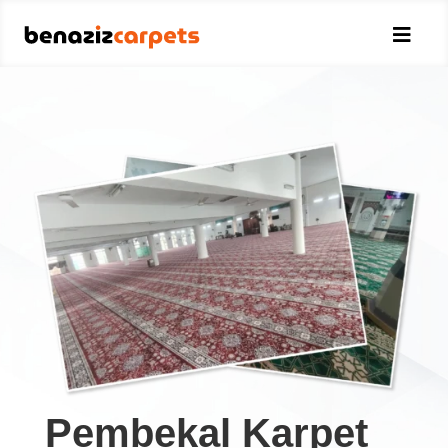

Pembekal Karpet