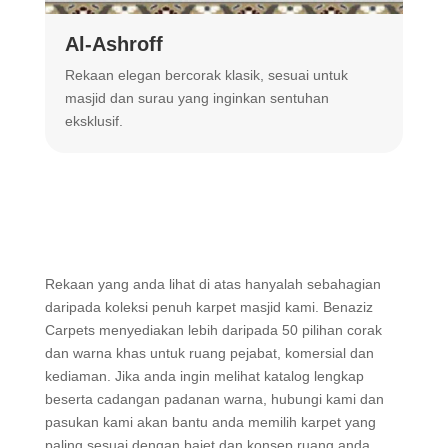
Al-Ashroff
A
Rekaan elegan bercorak klasik, sesuai untuk
R
masjid dan surau yang inginkan sentuhan
m
eksklusif.
Rekaan yang anda lihat di atas hanyalah sebahagian
daripada koleksi penuh karpet masjid kami. Benaziz
Carpets menyediakan lebih daripada 50 pilihan corak
dan warna khas untuk ruang pejabat, komersial dan
kediaman. Jika anda ingin melihat katalog lengkap
beserta cadangan padanan warna, hubungi kami dan
pasukan kami akan bantu anda memilih karpet yang
paling sesuai dengan bajet dan konsep ruang anda.