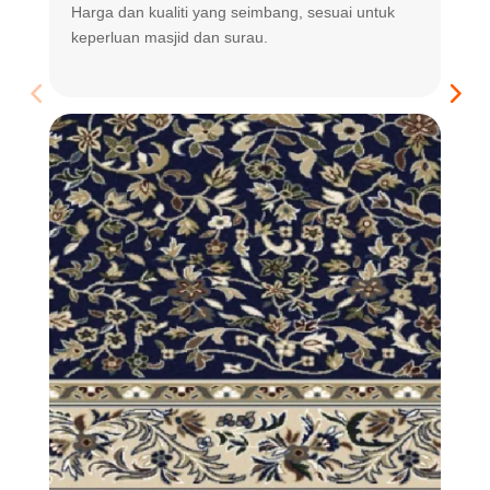
Harga dan kualiti yang seimbang, sesuai untuk
R
keperluan masjid dan surau.
m
t