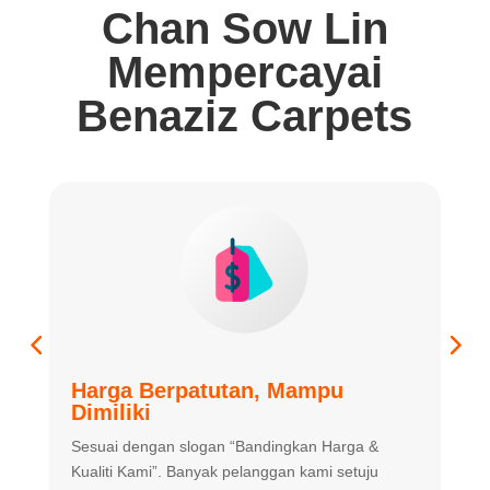
Chan Sow Lin
Mempercayai
Benaziz Carpets
Harga Berpatutan, Mampu
K
Dimiliki
K
Sesuai dengan slogan “Bandingkan
Harga &
m
Kualiti Kami”. Banyak
pelanggan kami setuju
m