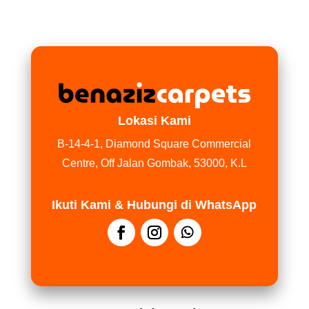
Lokasi Kami
B-14-4-1, Diamond Square Commercial
Centre, Off Jalan Gombak, 53000, K.L
Ikuti Kami & Hubungi di WhatsApp