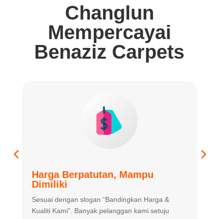
Changlun
Mempercayai
Benaziz Carpets
Harga Berpatutan, Mampu
K
Dimiliki
K
Sesuai dengan slogan “Bandingkan
Harga &
m
Kualiti Kami”. Banyak
pelanggan kami setuju
m