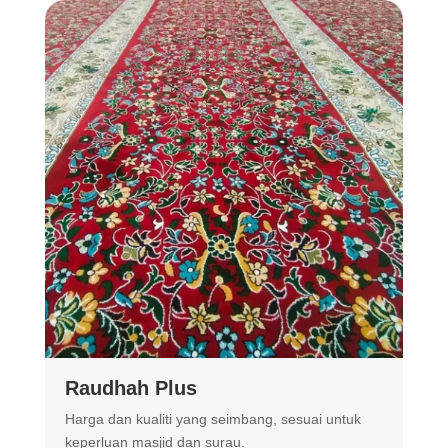
Raudhah Plus
Harga dan kualiti yang seimbang, sesuai untuk
R
keperluan masjid dan surau.
m