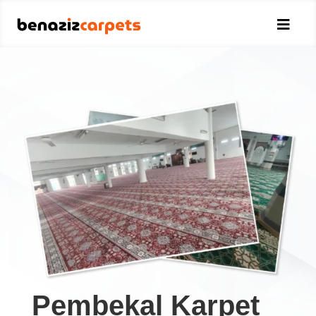

Pembekal Karpet