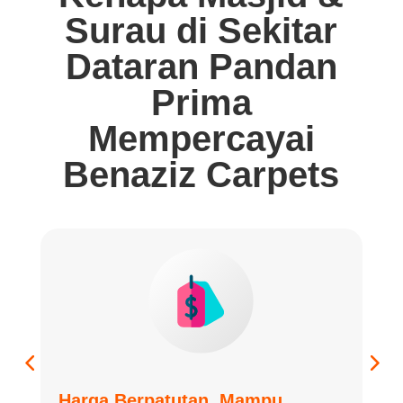
Surau di Sekitar
Dataran Pandan
Prima
Mempercayai
Benaziz Carpets
Harga Berpatutan, Mampu
K