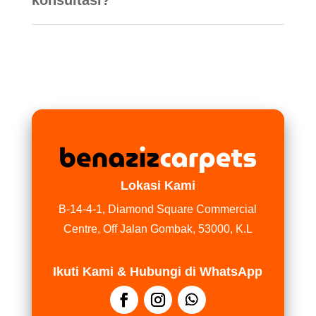
konsultasi?
Lokasi Kami
B-14-4-1, Diamond Square Commercial
Centre, Off Jalan Gombak, 53000, K.L
Ikuti Kami & Hubungi di WhatsApp