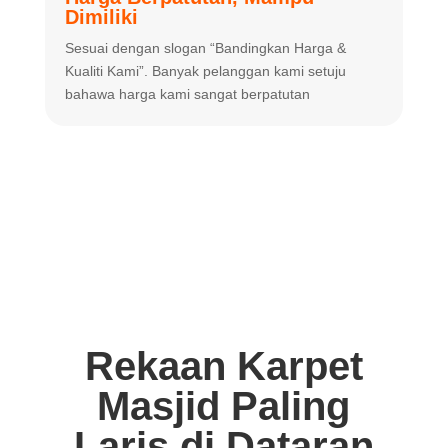
Dimiliki
K
Sesuai dengan slogan “Bandingkan
Harga &
m
Kualiti Kami”. Banyak
pelanggan kami setuju
m
bahawa harga
kami sangat berpatutan
Rekaan Karpet
Masjid Paling
Laris di Dataran