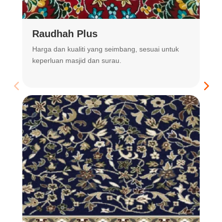
Raudhah Plus
Harga dan kualiti yang seimbang, sesuai untuk
R
keperluan masjid dan surau.
m
t