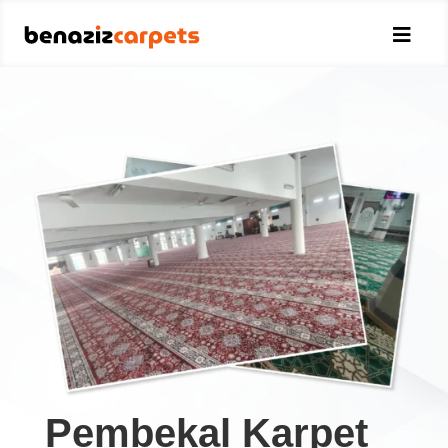

Pembekal Karpet