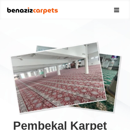

Pembekal Karpet