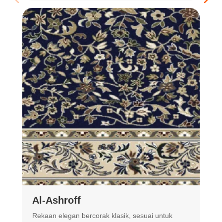
Al-Ashroff
A
Rekaan elegan bercorak klasik, sesuai untuk
R