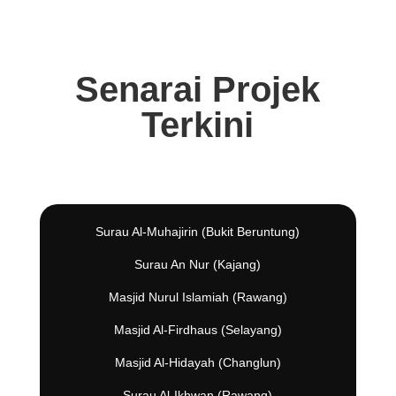
Senarai Projek
Terkini
Surau Al-Muhajirin (Bukit Beruntung)
Surau An Nur (Kajang)
Masjid Nurul Islamiah (Rawang)
Masjid Al-Firdhaus (Selayang)
Masjid Al-Hidayah (Changlun)
Surau Al-Ikhwan (Rawang)