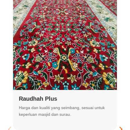
Raudhah Plus
Harga dan kualiti yang seimbang, sesuai untuk
R
keperluan masjid dan surau.
m
t