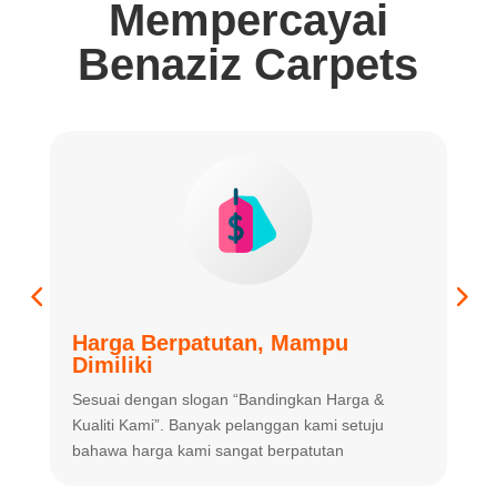
Mempercayai
Benaziz Carpets
Harga Berpatutan, Mampu
K
Dimiliki
K
Sesuai dengan slogan “Bandingkan
Harga &
m
Kualiti Kami”. Banyak
pelanggan kami setuju
m
bahawa harga
kami sangat berpatutan