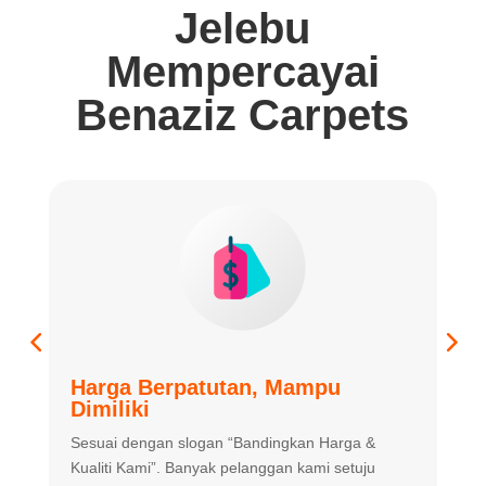
Jelebu
Mempercayai
Benaziz Carpets
Harga Berpatutan, Mampu
K
Dimiliki
K
Sesuai dengan slogan “Bandingkan
Harga &
m
Kualiti Kami”. Banyak
pelanggan kami setuju
m