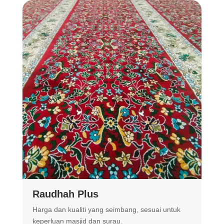
Raudhah Plus
Harga dan kualiti yang seimbang, sesuai untuk
R
keperluan masjid dan surau.
m