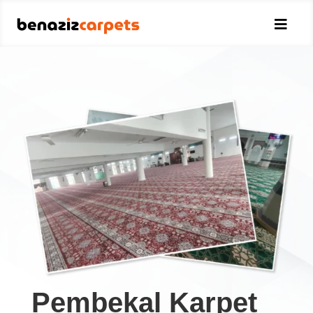

Pembekal Karpet