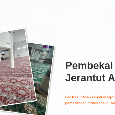
Pembekal 
Jerantut 
Lebih 60 pilihan karpet masjid 
pemasangan profesional di seki