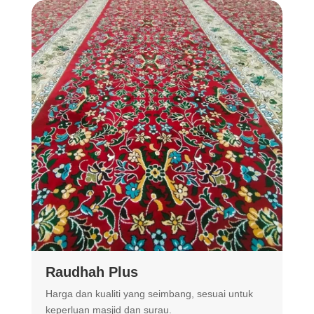
Raudhah Plus
Harga dan kualiti yang seimbang, sesuai untuk
R
keperluan masjid dan surau.
m