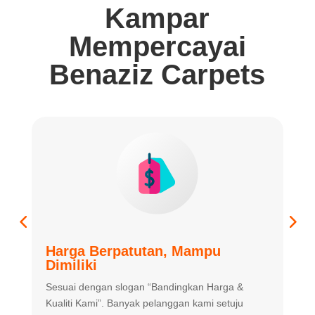
Kampar
Mempercayai
Benaziz Carpets
Harga Berpatutan, Mampu
K
Dimiliki
K
Sesuai dengan slogan “Bandingkan
Harga &
m
Kualiti Kami”. Banyak
pelanggan kami setuju
m