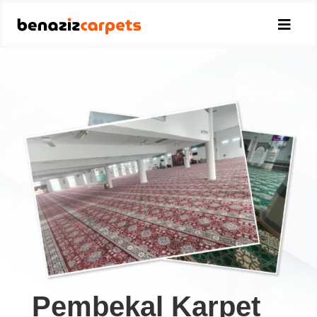

Pembekal Karpet