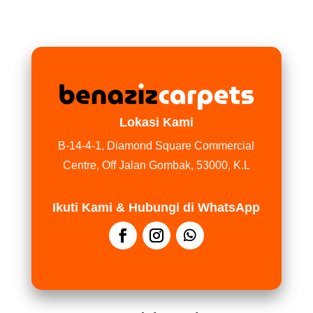
Lokasi Kami
B-14-4-1, Diamond Square Commercial
Centre, Off Jalan Gombak, 53000, K.L
Ikuti Kami & Hubungi di WhatsApp