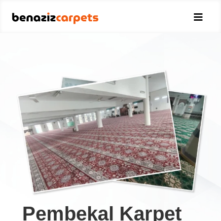

Pembekal Karpet