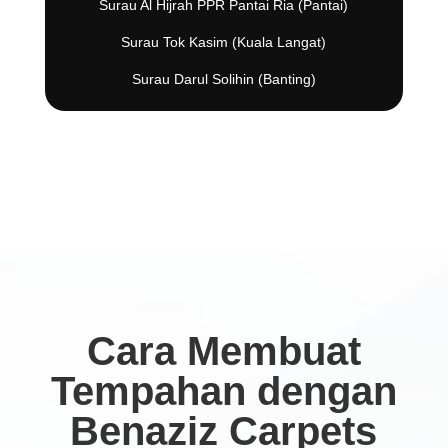
Surau Al Hijrah PPR Pantai Ria (Pantai)
Surau Tok Kasim (Kuala Langat)
Surau Darul Solihin (Banting)
Cara Membuat
Tempahan dengan
Benaziz Carpets