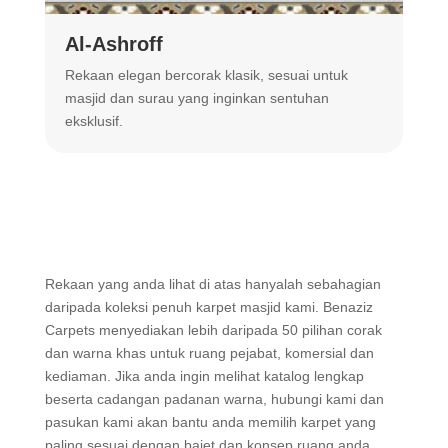
Al-Ashroff
A
Rekaan elegan bercorak klasik, sesuai untuk
R
masjid dan surau yang inginkan sentuhan
m
eksklusif.
Rekaan yang anda lihat di atas hanyalah sebahagian
daripada koleksi penuh karpet masjid kami. Benaziz
Carpets menyediakan lebih daripada 50 pilihan corak
dan warna khas untuk ruang pejabat, komersial dan
kediaman. Jika anda ingin melihat katalog lengkap
beserta cadangan padanan warna, hubungi kami dan
pasukan kami akan bantu anda memilih karpet yang
paling sesuai dengan bajet dan konsep ruang anda.