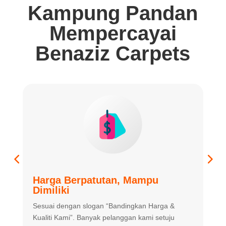
Kampung Pandan
Mempercayai
Benaziz Carpets
Harga Berpatutan, Mampu
K
Dimiliki
K
Sesuai dengan slogan “Bandingkan
Harga &
m
Kualiti Kami”. Banyak
pelanggan kami setuju
m