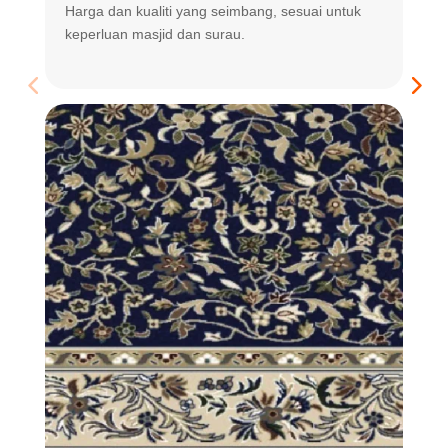
Harga dan kualiti yang seimbang, sesuai untuk
R
keperluan masjid dan surau.
m
t