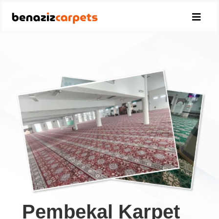

Pembekal Karpet