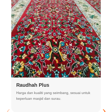
Raudhah Plus
Harga dan kualiti yang seimbang, sesuai untuk
R
keperluan masjid dan surau.
m
t