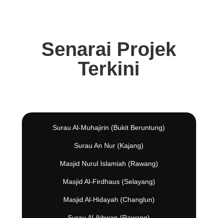
Senarai Projek
Terkini
Surau Al-Muhajirin (Bukit Beruntung)
Surau An Nur (Kajang)
Masjid Nurul Islamiah (Rawang)
Masjid Al-Firdhaus (Selayang)
Masjid Al-Hidayah (Changlun)
Surau Al-Ikhwan (Rawang)