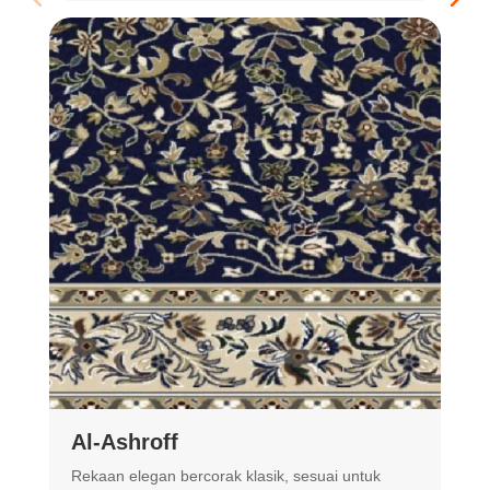
Al-Ashroff
A
Rekaan elegan bercorak klasik, sesuai untuk
R