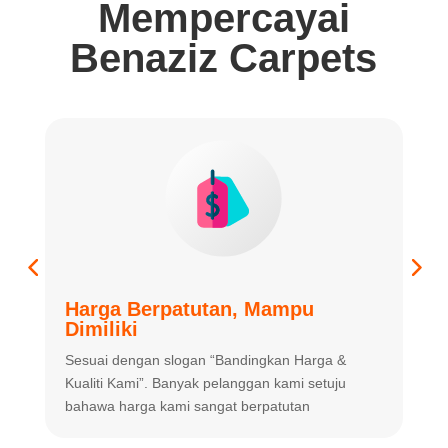
Mempercayai
Benaziz Carpets
Harga Berpatutan, Mampu
K
Dimiliki
K
Sesuai dengan slogan “Bandingkan
Harga &
m
Kualiti Kami”. Banyak
pelanggan kami setuju
m
bahawa harga
kami sangat berpatutan