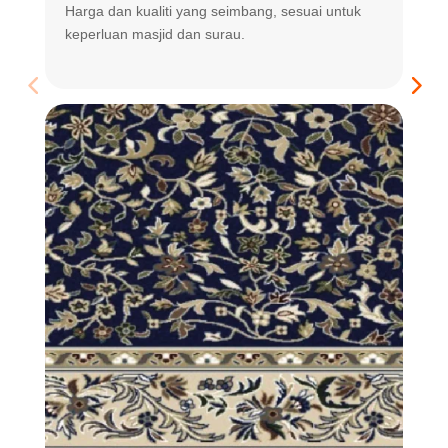
Harga dan kualiti yang seimbang, sesuai untuk
R
keperluan masjid dan surau.
m
t