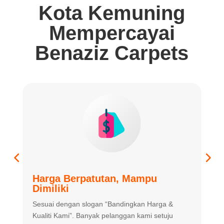
Kota Kemuning
Mempercayai
Benaziz Carpets
Harga Berpatutan, Mampu
K
Dimiliki
K
Sesuai dengan slogan “Bandingkan
Harga &
m
Kualiti Kami”. Banyak
pelanggan kami setuju
m