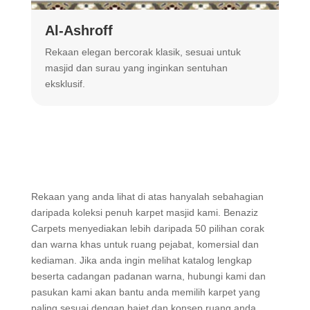
Al-Ashroff
A
Rekaan elegan bercorak klasik, sesuai untuk
R
masjid dan surau yang inginkan sentuhan
m
eksklusif.
Rekaan yang anda lihat di atas hanyalah sebahagian
daripada koleksi penuh karpet masjid kami. Benaziz
Carpets menyediakan lebih daripada 50 pilihan corak
dan warna khas untuk ruang pejabat, komersial dan
kediaman. Jika anda ingin melihat katalog lengkap
beserta cadangan padanan warna, hubungi kami dan
pasukan kami akan bantu anda memilih karpet yang
paling sesuai dengan bajet dan konsep ruang anda.