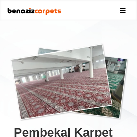

Pembekal Karpet