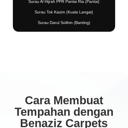
Surau Al Hijrah PPR Pantai Ria (Pantai)
Surau Tok Kasim (Kuala Langat)
Surau Darul Solihin (Banting)
Cara Membuat
Tempahan dengan
Benaziz Carpets