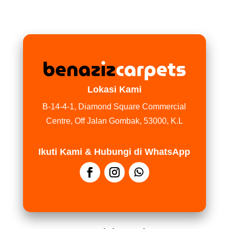
Lokasi Kami
B-14-4-1, Diamond Square Commercial
Centre, Off Jalan Gombak, 53000, K.L
Ikuti Kami & Hubungi di WhatsApp