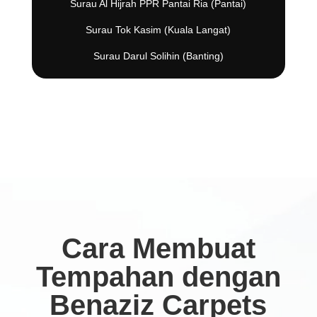
Surau Al Hijrah PPR Pantai Ria (Pantai)
Surau Tok Kasim (Kuala Langat)
Surau Darul Solihin (Banting)
Cara Membuat
Tempahan dengan
Benaziz Carpets