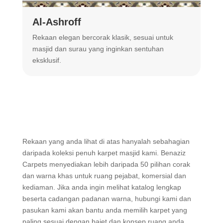
Al-Ashroff
A
Rekaan elegan bercorak klasik, sesuai untuk
R
masjid dan surau yang inginkan sentuhan
m
eksklusif.
Rekaan yang anda lihat di atas hanyalah sebahagian
daripada koleksi penuh karpet masjid kami. Benaziz
Carpets menyediakan lebih daripada 50 pilihan corak
dan warna khas untuk ruang pejabat, komersial dan
kediaman. Jika anda ingin melihat katalog lengkap
beserta cadangan padanan warna, hubungi kami dan
pasukan kami akan bantu anda memilih karpet yang
paling sesuai dengan bajet dan konsep ruang anda.