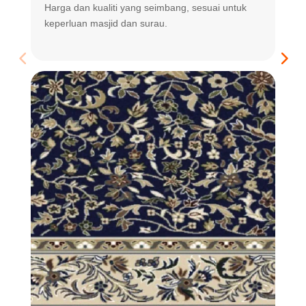
Harga dan kualiti yang seimbang, sesuai untuk
R
keperluan masjid dan surau.
m
t