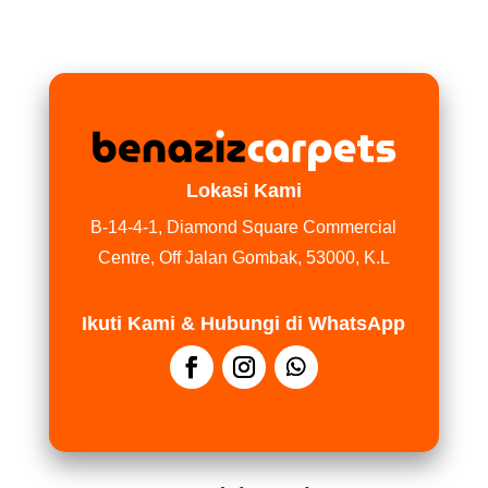
Lokasi Kami
B-14-4-1, Diamond Square Commercial
Centre, Off Jalan Gombak, 53000, K.L
Ikuti Kami & Hubungi di WhatsApp