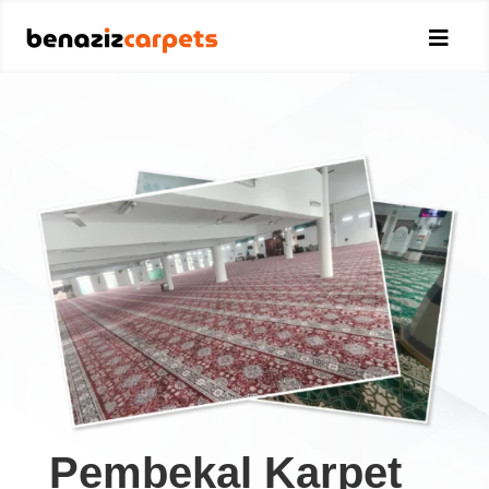

Pembekal Karpet