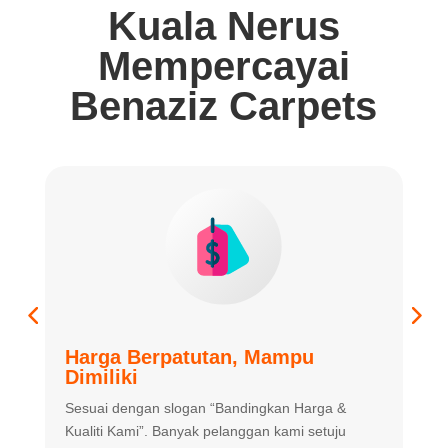
Kuala Nerus
Mempercayai
Benaziz Carpets
Harga Berpatutan, Mampu
K
Dimiliki
K
Sesuai dengan slogan “Bandingkan
Harga &
m
Kualiti Kami”. Banyak
pelanggan kami setuju
m