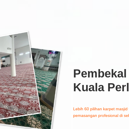
Pembekal 
Kuala Per
Lebih 60 pilihan karpet masjid 
pemasangan profesional di seki