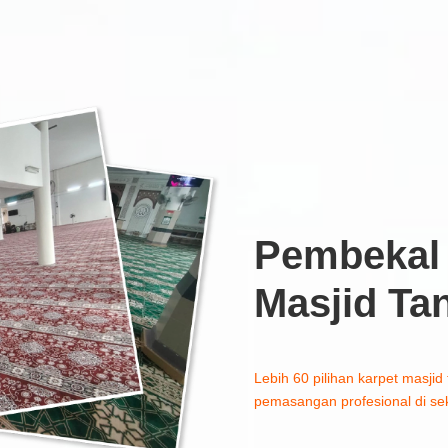
Pembekal 
Masjid Ta
Lebih 60 pilihan karpet masjid 
pemasangan profesional di sek