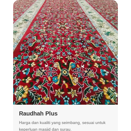
Raudhah Plus
Harga dan kualiti yang seimbang, sesuai untuk
R
keperluan masjid dan surau.
m