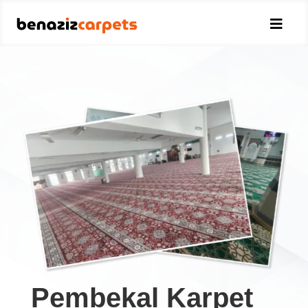

Pembekal Karpet