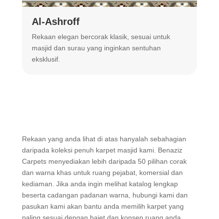
Al-Ashroff
A
Rekaan elegan bercorak klasik, sesuai untuk
R
masjid dan surau yang inginkan sentuhan
m
eksklusif.
Rekaan yang anda lihat di atas hanyalah sebahagian
daripada koleksi penuh karpet masjid kami. Benaziz
Carpets menyediakan lebih daripada 50 pilihan corak
dan warna khas untuk ruang pejabat, komersial dan
kediaman. Jika anda ingin melihat katalog lengkap
beserta cadangan padanan warna, hubungi kami dan
pasukan kami akan bantu anda memilih karpet yang
paling sesuai dengan bajet dan konsep ruang anda.