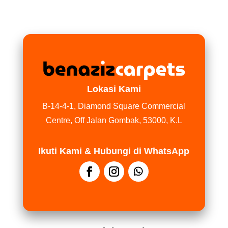
Lokasi Kami
B-14-4-1, Diamond Square Commercial
Centre, Off Jalan Gombak, 53000, K.L
Ikuti Kami & Hubungi di WhatsApp