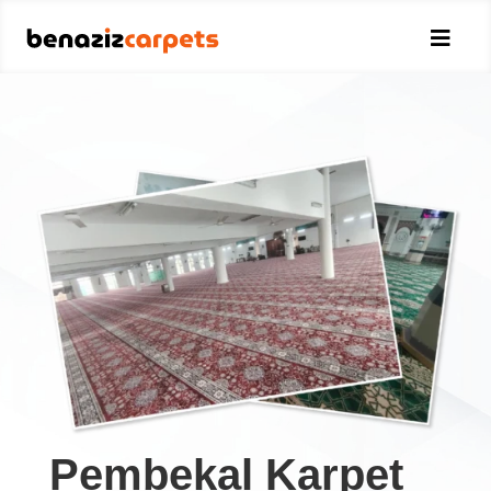

Pembekal Karpet