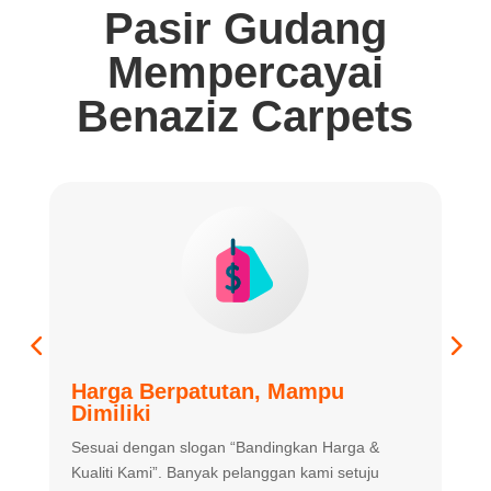
Pasir Gudang
Mempercayai
Benaziz Carpets
Harga Berpatutan, Mampu
K
Dimiliki
K
Sesuai dengan slogan “Bandingkan
Harga &
m
Kualiti Kami”. Banyak
pelanggan kami setuju
m