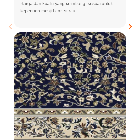
Harga dan kualiti yang seimbang, sesuai untuk
R
keperluan masjid dan surau.
m
t