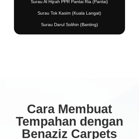
Surau Al Hijrah PPR Pantai Ria (Pantai)
Surau Tok Kasim (Kuala Langat)
Surau Darul Solihin (Banting)
Cara Membuat
Tempahan dengan
Benaziz Carpets