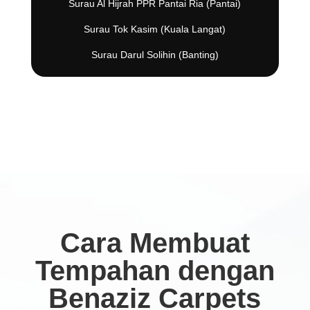
Surau Al Hijrah PPR Pantai Ria (Pantai)
Surau Tok Kasim (Kuala Langat)
Surau Darul Solihin (Banting)
Cara Membuat
Tempahan dengan
Benaziz Carpets