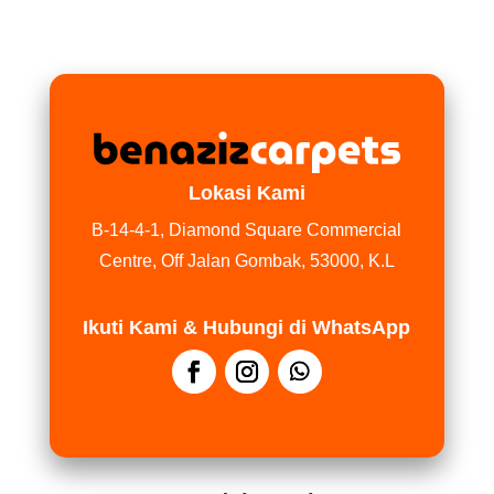
Lokasi Kami
B-14-4-1, Diamond Square Commercial
Centre, Off Jalan Gombak, 53000, K.L
Ikuti Kami & Hubungi di WhatsApp