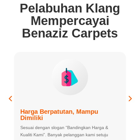
Pelabuhan Klang
Mempercayai
Benaziz Carpets
Harga Berpatutan, Mampu
K
Dimiliki
K
Sesuai dengan slogan “Bandingkan
Harga &
m
Kualiti Kami”. Banyak
pelanggan kami setuju
m