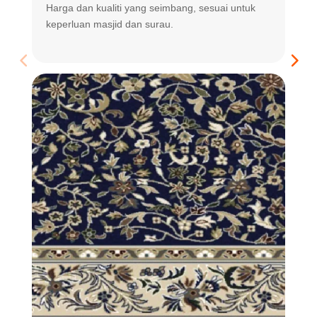
Harga dan kualiti yang seimbang, sesuai untuk
R
keperluan masjid dan surau.
m
t