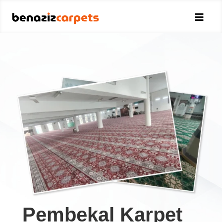

Pembekal Karpet