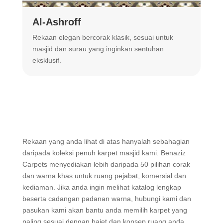
Al-Ashroff
A
Rekaan elegan bercorak klasik, sesuai untuk
R
masjid dan surau yang inginkan sentuhan
m
eksklusif.
Rekaan yang anda lihat di atas hanyalah sebahagian
daripada koleksi penuh karpet masjid kami. Benaziz
Carpets menyediakan lebih daripada 50 pilihan corak
dan warna khas untuk ruang pejabat, komersial dan
kediaman. Jika anda ingin melihat katalog lengkap
beserta cadangan padanan warna, hubungi kami dan
pasukan kami akan bantu anda memilih karpet yang
paling sesuai dengan bajet dan konsep ruang anda.