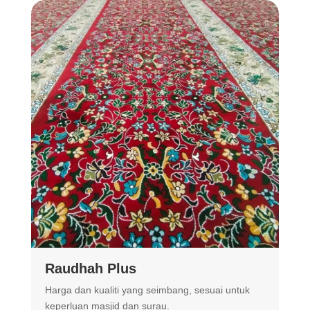
Raudhah Plus
Harga dan kualiti yang seimbang, sesuai untuk
R
keperluan masjid dan surau.
m