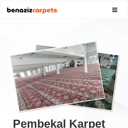

Pembekal Karpet