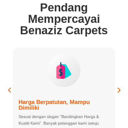
Pendang
Mempercayai
Benaziz Carpets
Harga Berpatutan, Mampu
K
Dimiliki
K
Sesuai dengan slogan “Bandingkan
Harga &
m
Kualiti Kami”. Banyak
pelanggan kami setuju
m