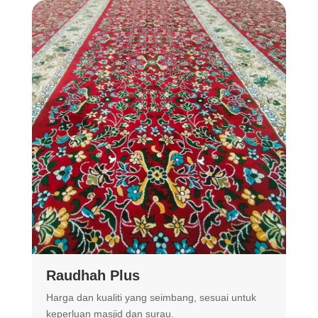
Raudhah Plus
Harga dan kualiti yang seimbang, sesuai untuk
R
keperluan masjid dan surau.
m