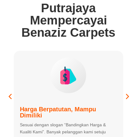
Putrajaya
Mempercayai
Benaziz Carpets
Harga Berpatutan, Mampu
K
Dimiliki
K
Sesuai dengan slogan “Bandingkan
Harga &
m
Kualiti Kami”. Banyak
pelanggan kami setuju
m