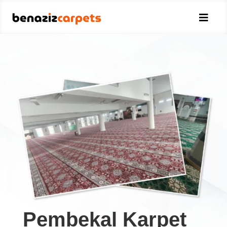

Pembekal Karpet