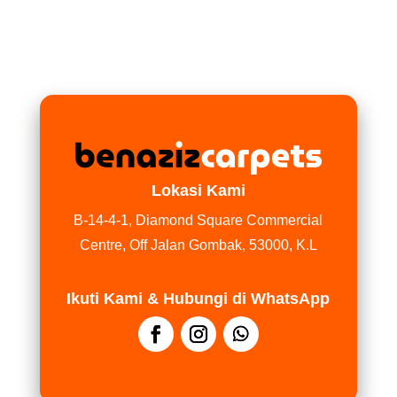
Lokasi Kami
B-14-4-1, Diamond Square Commercial
Centre, Off Jalan Gombak, 53000, K.L
Ikuti Kami & Hubungi di WhatsApp