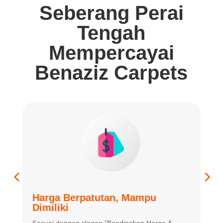
Seberang Perai
Tengah
Mempercayai
Benaziz Carpets
Harga Berpatutan, Mampu
K
Dimiliki
K
Sesuai dengan slogan “Bandingkan
Harga &