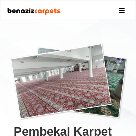

Pembekal Karpet