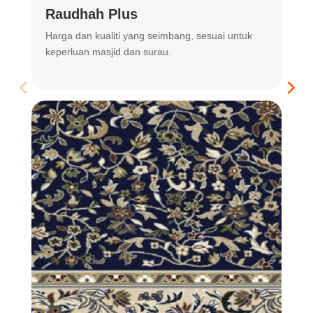
Raudhah Plus
Harga dan kualiti yang seimbang, sesuai untuk
R
keperluan masjid dan surau.
m
t