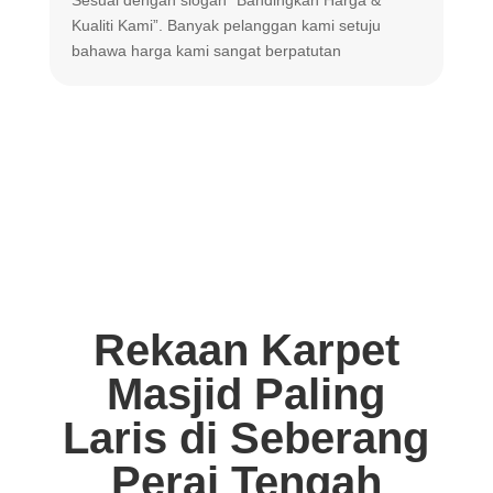
m
Kualiti Kami”. Banyak
pelanggan kami setuju
m
bahawa harga
kami sangat berpatutan
Rekaan Karpet
Masjid Paling
Laris di Seberang
Perai Tengah