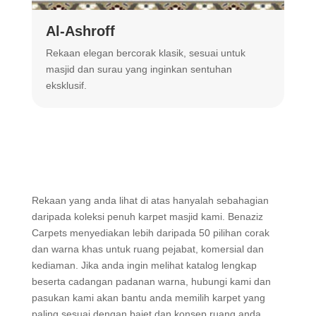
Al-Ashroff
A
Rekaan elegan bercorak klasik, sesuai untuk
R
masjid dan surau yang inginkan sentuhan
m
eksklusif.
Rekaan yang anda lihat di atas hanyalah sebahagian
daripada koleksi penuh karpet masjid kami. Benaziz
Carpets menyediakan lebih daripada 50 pilihan corak
dan warna khas untuk ruang pejabat, komersial dan
kediaman. Jika anda ingin melihat katalog lengkap
beserta cadangan padanan warna, hubungi kami dan
pasukan kami akan bantu anda memilih karpet yang
paling sesuai dengan bajet dan konsep ruang anda.