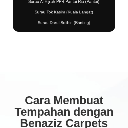
Surau Al Hijrah PPR Pantai Ria (Pantai)
Surau Tok Kasim (Kuala Langat)
Surau Darul Solihin (Banting)
Cara Membuat
Tempahan dengan
Benaziz Carpets