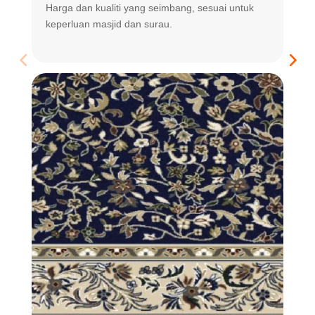
Harga dan kualiti yang seimbang, sesuai untuk
R
keperluan masjid dan surau.
m
t