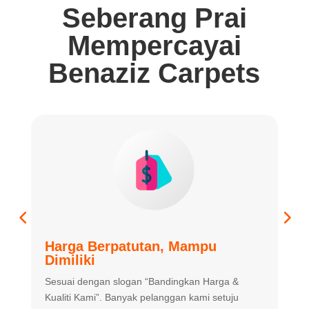
Seberang Prai
Mempercayai
Benaziz Carpets
Harga Berpatutan, Mampu
K
Dimiliki
K
Sesuai dengan slogan “Bandingkan
Harga &
m
Kualiti Kami”. Banyak
pelanggan kami setuju
m