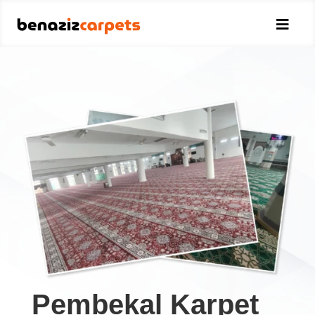

Pembekal Karpet