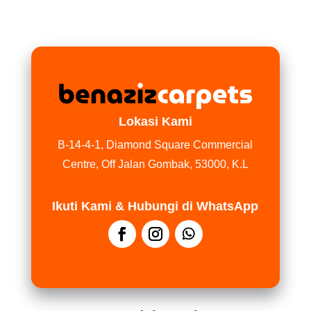
Lokasi Kami
B-14-4-1, Diamond Square Commercial
Centre, Off Jalan Gombak, 53000, K.L
Ikuti Kami & Hubungi di WhatsApp