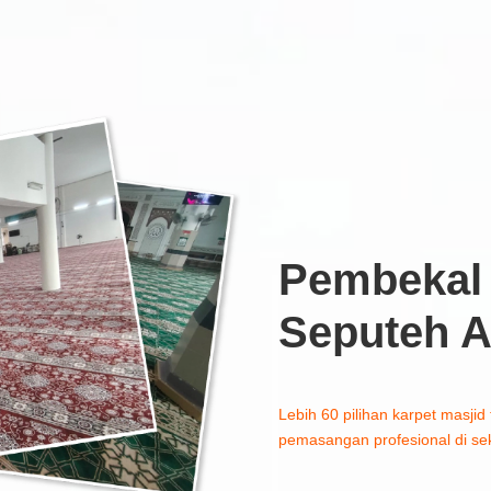
Pembekal 
Seputeh 
Lebih 60 pilihan karpet masjid 
pemasangan profesional di sek