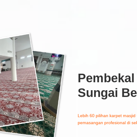
Pembekal 
Sungai Be
Lebih 60 pilihan karpet masjid 
pemasangan profesional di sek