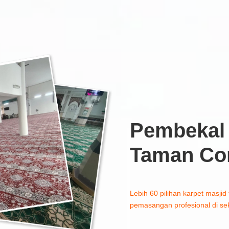
Pembekal 
Taman Co
Lebih 60 pilihan karpet masjid 
pemasangan profesional di se