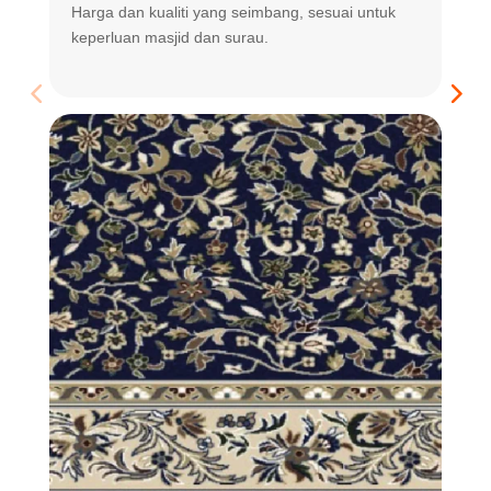
Harga dan kualiti yang seimbang, sesuai untuk
R
keperluan masjid dan surau.
m
t