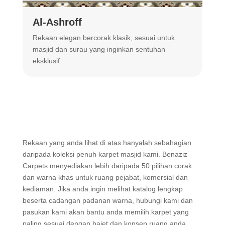
Al-Ashroff
A
Rekaan elegan bercorak klasik, sesuai untuk
R
masjid dan surau yang inginkan sentuhan
m
eksklusif.
Rekaan yang anda lihat di atas hanyalah sebahagian
daripada koleksi penuh karpet masjid kami. Benaziz
Carpets menyediakan lebih daripada 50 pilihan corak
dan warna khas untuk ruang pejabat, komersial dan
kediaman. Jika anda ingin melihat katalog lengkap
beserta cadangan padanan warna, hubungi kami dan
pasukan kami akan bantu anda memilih karpet yang
paling sesuai dengan bajet dan konsep ruang anda.