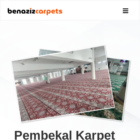

Pembekal Karpet