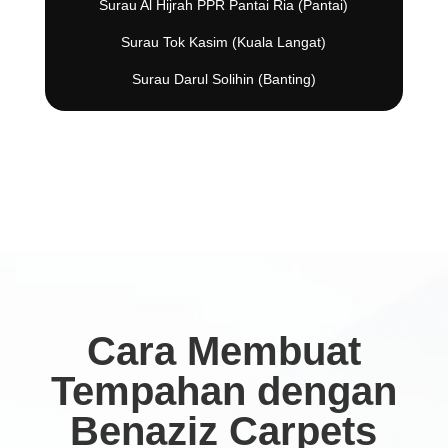
Surau Al Hijrah PPR Pantai Ria (Pantai)
Surau Tok Kasim (Kuala Langat)
Surau Darul Solihin (Banting)
Cara Membuat
Tempahan dengan
Benaziz Carpets