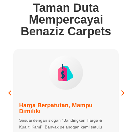
Taman Duta
Mempercayai
Benaziz Carpets
Harga Berpatutan, Mampu
K
Dimiliki
K
Sesuai dengan slogan “Bandingkan
Harga &
m
Kualiti Kami”. Banyak
pelanggan kami setuju
m