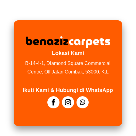
Lokasi Kami
B-14-4-1, Diamond Square Commercial
Centre, Off Jalan Gombak, 53000, K.L
Ikuti Kami & Hubungi di WhatsApp