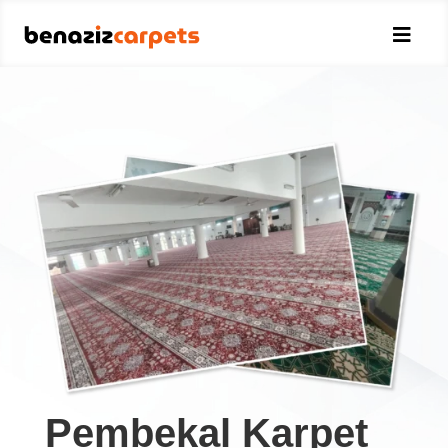

Pembekal Karpet