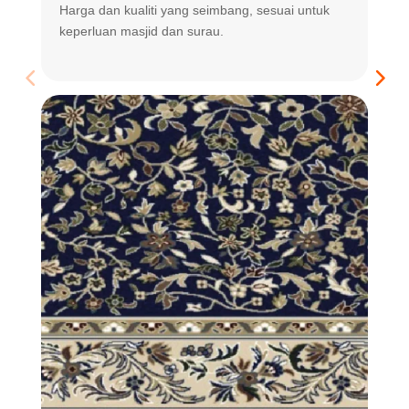
Harga dan kualiti yang seimbang, sesuai untuk
R
keperluan masjid dan surau.
m
t