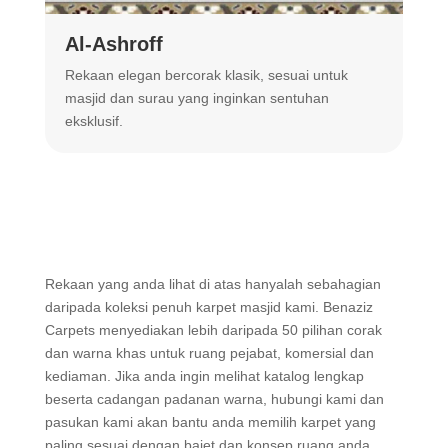
Al-Ashroff
A
Rekaan elegan bercorak klasik, sesuai untuk
R
masjid dan surau yang inginkan sentuhan
m
eksklusif.
Rekaan yang anda lihat di atas hanyalah sebahagian
daripada koleksi penuh karpet masjid kami. Benaziz
Carpets menyediakan lebih daripada 50 pilihan corak
dan warna khas untuk ruang pejabat, komersial dan
kediaman. Jika anda ingin melihat katalog lengkap
beserta cadangan padanan warna, hubungi kami dan
pasukan kami akan bantu anda memilih karpet yang
paling sesuai dengan bajet dan konsep ruang anda.