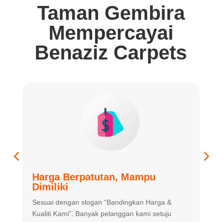
Taman Gembira
Mempercayai
Benaziz Carpets
Harga Berpatutan, Mampu
K
Dimiliki
K
Sesuai dengan slogan “Bandingkan
Harga &
m
Kualiti Kami”. Banyak
pelanggan kami setuju
m