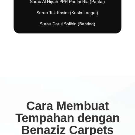
Surau Al Hijrah PPR Pantai Ria (Pantai)
Surau Tok Kasim (Kuala Langat)
Surau Darul Solihin (Banting)
Cara Membuat
Tempahan dengan
Benaziz Carpets