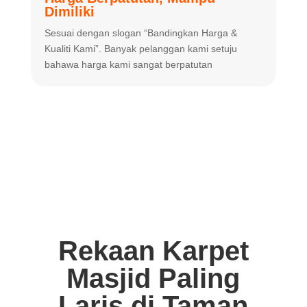
Dimiliki
K
Sesuai dengan slogan “Bandingkan
Harga &
m
Kualiti Kami”. Banyak
pelanggan kami setuju
m
bahawa harga
kami sangat berpatutan
Rekaan Karpet
Masjid Paling
Laris di Taman