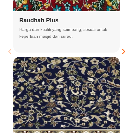
Raudhah Plus
Harga dan kualiti yang seimbang, sesuai untuk
R
keperluan masjid dan surau.
m
t