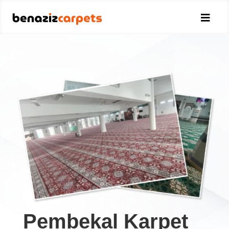

Pembekal Karpet