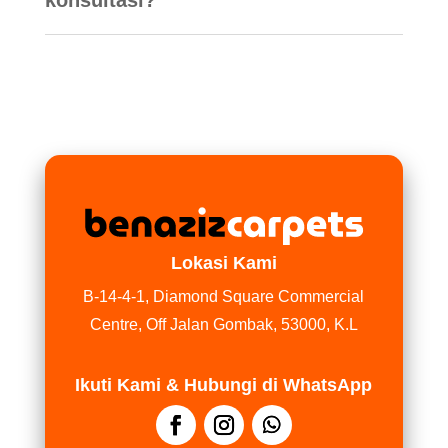
konsultasi?
Lokasi Kami
B-14-4-1, Diamond Square Commercial
Centre, Off Jalan Gombak, 53000, K.L
Ikuti Kami & Hubungi di WhatsApp