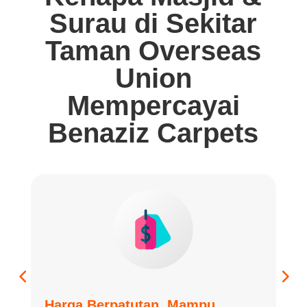
Surau di Sekitar
Taman Overseas
Union
Mempercayai
Benaziz Carpets
Harga Berpatutan, Mampu
K