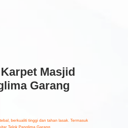
Karpet Masjid
glima Garang
tebal, berkualiti tinggi dan tahan lasak. Termasuk
itar Telok Panglima Garang.