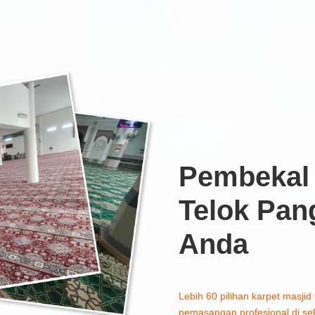
Pembekal 
Telok Pan
Anda
Lebih 60 pilihan karpet masjid 
pemasangan profesional di sek