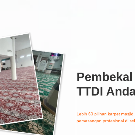
Pembekal 
TTDI And
Lebih 60 pilihan karpet masjid 
pemasangan profesional di sek