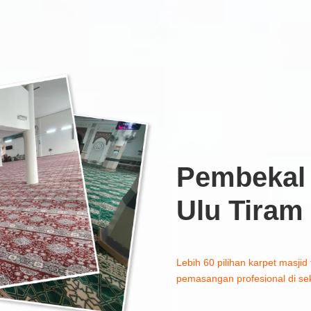
Pembekal 
Ulu Tiram
Lebih 60 pilihan karpet masjid 
pemasangan profesional di sek