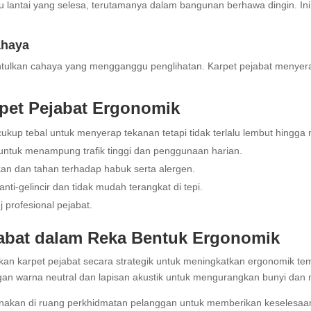
lantai yang selesa, terutamanya dalam bangunan berhawa dingin. Ini
ahaya
mantulkan cahaya yang mengganggu penglihatan. Karpet pejabat menye
rpet Pejabat Ergonomik
 cukup tebal untuk menyerap tekanan tetapi tidak terlalu lembut hingg
 untuk menampung trafik tinggi dan penggunaan harian.
an dan tahan terhadap habuk serta alergen.
nti-gelincir dan tidak mudah terangkat di tepi.
 profesional pejabat.
jabat dalam Reka Bentuk Ergonomik
kan karpet pejabat secara strategik untuk meningkatkan ergonomik temp
an warna neutral dan lapisan akustik untuk mengurangkan bunyi dan 
igunakan di ruang perkhidmatan pelanggan untuk memberikan keselesaa