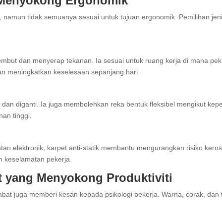
g Menyokong Ergonomik
an, namun tidak semuanya sesuai untuk tujuan ergonomik. Pemilihan je
mbut dan menyerap tekanan. Ia sesuai untuk ruang kerja di mana pekerj
 meningkatkan keselesaan sepanjang hari.
 dan diganti. Ia juga membolehkan reka bentuk fleksibel mengikut kep
an tinggi.
 elektronik, karpet anti-statik membantu mengurangkan risiko kerosaka
n keselamatan pekerja.
t yang Menyokong Produktiviti
 pejabat juga memberi kesan kepada psikologi pekerja. Warna, corak, d