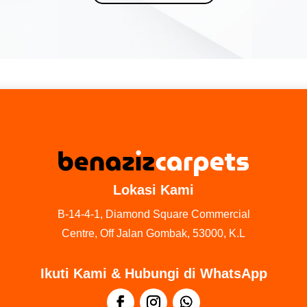
Lokasi Kami
B-14-4-1, Diamond Square Commercial
Centre, Off Jalan Gombak, 53000, K.L
Ikuti Kami & Hubungi di WhatsApp