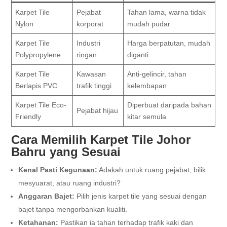
Karpet Tile
Pejabat
Tahan lama, warna tidak
Nylon
korporat
mudah pudar
Karpet Tile
Industri
Harga berpatutan, mudah
Polypropylene
ringan
diganti
Karpet Tile
Kawasan
Anti-gelincir, tahan
Berlapis PVC
trafik tinggi
kelembapan
Karpet Tile Eco-
Diperbuat daripada bahan
Pejabat hijau
Friendly
kitar semula
Cara Memilih Karpet Tile Johor
Bahru yang Sesuai
Kenal Pasti Kegunaan:
Adakah untuk ruang pejabat, bilik
mesyuarat, atau ruang industri?
Anggaran Bajet:
Pilih jenis karpet tile yang sesuai dengan
bajet tanpa mengorbankan kualiti.
Ketahanan:
Pastikan ia tahan terhadap trafik kaki dan