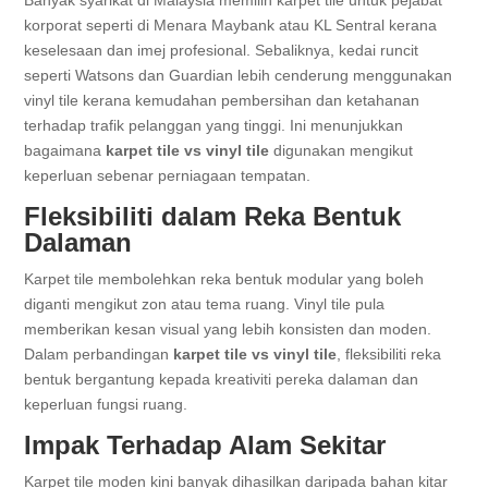
Banyak syarikat di Malaysia memilih karpet tile untuk pejabat
korporat seperti di Menara Maybank atau KL Sentral kerana
keselesaan dan imej profesional. Sebaliknya, kedai runcit
seperti Watsons dan Guardian lebih cenderung menggunakan
vinyl tile kerana kemudahan pembersihan dan ketahanan
terhadap trafik pelanggan yang tinggi. Ini menunjukkan
bagaimana
karpet tile vs vinyl tile
digunakan mengikut
keperluan sebenar perniagaan tempatan.
Fleksibiliti dalam Reka Bentuk
Dalaman
Karpet tile membolehkan reka bentuk modular yang boleh
diganti mengikut zon atau tema ruang. Vinyl tile pula
memberikan kesan visual yang lebih konsisten dan moden.
Dalam perbandingan
karpet tile vs vinyl tile
, fleksibiliti reka
bentuk bergantung kepada kreativiti pereka dalaman dan
keperluan fungsi ruang.
Impak Terhadap Alam Sekitar
Karpet tile moden kini banyak dihasilkan daripada bahan kitar