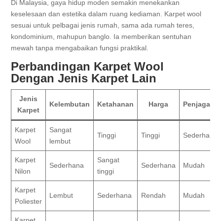
Di Malaysia, gaya hidup moden semakin menekankan
keselesaan dan estetika dalam ruang kediaman. Karpet wool
sesuai untuk pelbagai jenis rumah, sama ada rumah teres,
kondominium, mahupun banglo. Ia memberikan sentuhan
mewah tanpa mengabaikan fungsi praktikal.
Perbandingan Karpet Wool
Dengan Jenis Karpet Lain
Jenis
Kelembutan
Ketahanan
Harga
Penjagaan
Karpet
Karpet
Sangat
Tinggi
Tinggi
Sederhana
Wool
lembut
Karpet
Sangat
Sederhana
Sederhana
Mudah
Nilon
tinggi
Karpet
Lembut
Sederhana
Rendah
Mudah
Poliester
Karpet