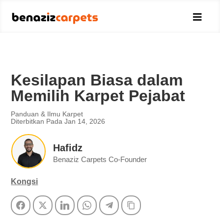

Kesilapan Biasa dalam
Memilih Karpet Pejabat
Panduan & Ilmu Karpet
Diterbitkan Pada Jan 14, 2026
Hafidz
Benaziz Carpets Co-Founder
Kongsi
Facebook
Twitter
LinkedIn
WhatsApp
Telegram
Copy Link