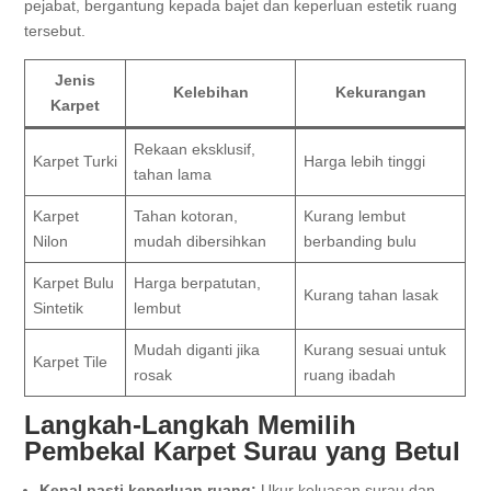
pejabat, bergantung kepada bajet dan keperluan estetik ruang
tersebut.
Jenis
Kelebihan
Kekurangan
Karpet
Rekaan eksklusif,
Karpet Turki
Harga lebih tinggi
tahan lama
Karpet
Tahan kotoran,
Kurang lembut
Nilon
mudah dibersihkan
berbanding bulu
Karpet Bulu
Harga berpatutan,
Kurang tahan lasak
Sintetik
lembut
Mudah diganti jika
Kurang sesuai untuk
Karpet Tile
rosak
ruang ibadah
Langkah-Langkah Memilih
Pembekal Karpet Surau yang Betul
Kenal pasti keperluan ruang:
Ukur keluasan surau dan