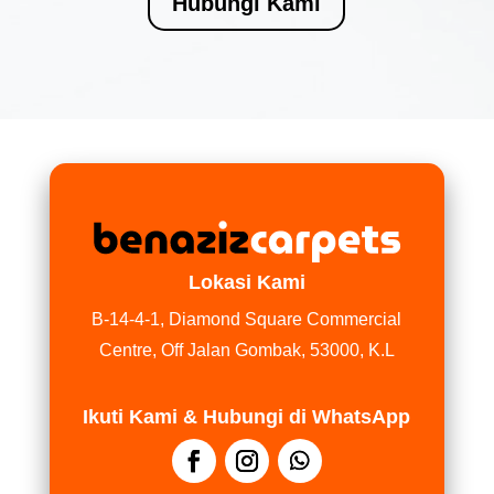
Hubungi Kami
Lokasi Kami
B-14-4-1, Diamond Square Commercial
Centre, Off Jalan Gombak, 53000, K.L
Ikuti Kami & Hubungi di WhatsApp